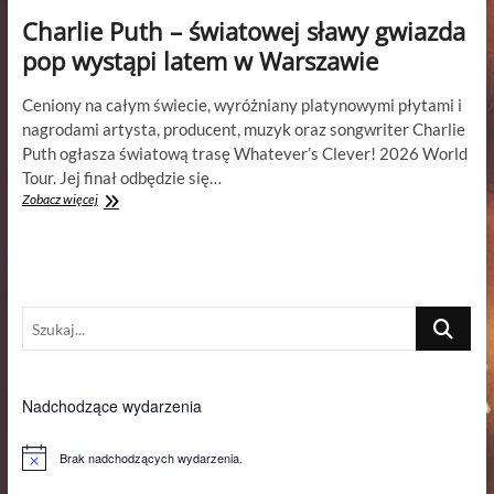
Charlie Puth – światowej sławy gwiazda
pop wystąpi latem w Warszawie
Ceniony na całym świecie, wyróżniany platynowymi płytami i
nagrodami artysta, producent, muzyk oraz songwriter Charlie
Puth ogłasza światową trasę Whatever’s Clever! 2026 World
Tour. Jej finał odbędzie się…
Charlie
Zobacz więcej
Puth
–
światowej
sławy
gwiazda
Szukaj...
pop
wystąpi
latem
w
Warszawie
Nadchodzące wydarzenia
Brak nadchodzących wydarzenia.
P
o