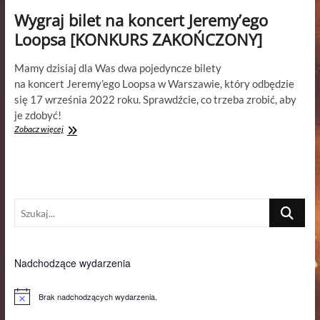
Wygraj bilet na koncert Jeremy’ego
Loopsa [KONKURS ZAKOŃCZONY]
Mamy dzisiaj dla Was dwa pojedyncze bilety
na koncert Jeremy’ego Loopsa w Warszawie, który odbędzie
się 17 września 2022 roku. Sprawdźcie, co trzeba zrobić, aby
je zdobyć!
Wygraj
Zobacz więcej
bilet
na
koncert
Jeremy’ego
Loopsa
Szukaj...
[KONKURS
ZAKOŃCZONY]
Nadchodzące wydarzenia
Brak nadchodzących wydarzenia.
P
o