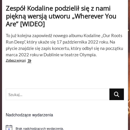
Zespół Kodaline podzielił się z nami
piękną wersją utworu „Wherever You
Are” [WIDEO]
To już kolejna zapowiedź nowego albumu Kodaline „Our Roots
Run Deep”, który ukaże się 17 października 2022 roku. Na
płycie znajdzie się zapis koncertu, który odbył się na początku
marca 2022 roku w Dublinie w teatrze Olympia.
Zespół
Zobacz więcej
Kodaline
podzielił
się
z
nami
Szukaj...
piękną
wersją
utworu
„Wherever
You
Nadchodzące wydarzenia
Are”
[WIDEO]
Brak nadchodzących wydarzenia.
P