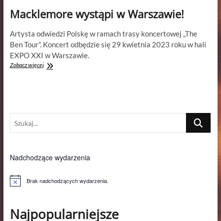
Macklemore wystąpi w Warszawie!
Artysta odwiedzi Polskę w ramach trasy koncertowej „The
Ben Tour”. Koncert odbędzie się 29 kwietnia 2023 roku w hali
EXPO XXI w Warszawie.
Macklemore
Zobacz więcej
wystąpi
w
Warszawie!
Szukaj...
Nadchodzące wydarzenia
Brak nadchodzących wydarzenia.
P
o
w
i
Najpopularniejsze
a
d