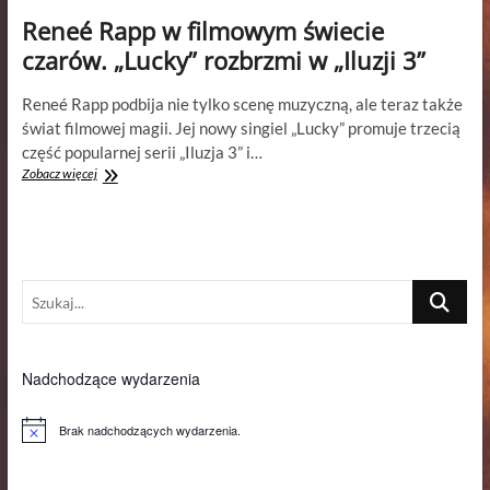
Reneé Rapp w filmowym świecie
czarów. „Lucky” rozbrzmi w „Iluzji 3”
Reneé Rapp podbija nie tylko scenę muzyczną, ale teraz także
świat filmowej magii. Jej nowy singiel „Lucky” promuje trzecią
część popularnej serii „Iluzja 3” i…
Reneé
Zobacz więcej
Rapp
w
filmowym
świecie
czarów.
Szukaj...
„Lucky”
rozbrzmi
w
„Iluzji
3”
Nadchodzące wydarzenia
Brak nadchodzących wydarzenia.
P
o
w
i