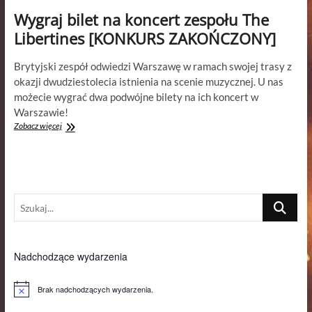
Wygraj bilet na koncert zespołu The
Libertines [KONKURS ZAKOŃCZONY]
Brytyjski zespół odwiedzi Warszawę w ramach swojej trasy z
okazji dwudziestolecia istnienia na scenie muzycznej. U nas
możecie wygrać dwa podwójne bilety na ich koncert w
Warszawie!
Wygraj
Zobacz więcej
bilet
na
koncert
zespołu
The
Szukaj...
Libertines
[KONKURS
ZAKOŃCZONY]
Nadchodzące wydarzenia
Brak nadchodzących wydarzenia.
P
o