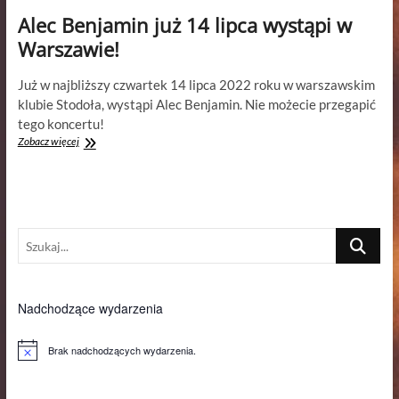
Alec Benjamin już 14 lipca wystąpi w
Warszawie!
Już w najbliższy czwartek 14 lipca 2022 roku w warszawskim
klubie Stodoła, wystąpi Alec Benjamin. Nie możecie przegapić
tego koncertu!
Alec
Zobacz więcej
Benjamin
już
14
lipca
wystąpi
Szukaj...
w
Warszawie!
Nadchodzące wydarzenia
Brak nadchodzących wydarzenia.
P
o
w
i