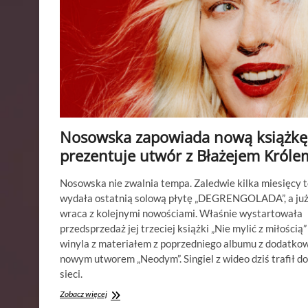
Nosowska zapowiada nową książkę 
prezentuje utwór z Błażejem Króle
Nosowska nie zwalnia tempa. Zaledwie kilka miesięcy 
wydała ostatnią solową płytę „DEGRENGOLADA”, a ju
wraca z kolejnymi nowościami. Właśnie wystartowała
przedsprzedaż jej trzeciej książki „Nie mylić z miłością”
winyla z materiałem z poprzedniego albumu z dodatko
nowym utworem „Neodym”. Singiel z wideo dziś trafił do
sieci.
Nosowska
Zobacz więcej
zapowiada