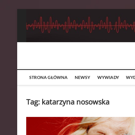
Skip
to
content
Bands Can Talk!
O MUZYCE LUBIMY MÓWIĆ GŁOŚNO!
STRONA GŁÓWNA
NEWSY
WYWIADY
WYD
Tag:
katarzyna nosowska