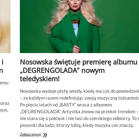
i
Nosowska świętuje premierę albumu
m
„DEGRENGOLADA” nowym
teledyskiem!
temu
ż
Nosowska wydaje płytę wtedy, kiedy ma coś do powiedzen
– za każdym razem redefiniując swoją muzyczną tożsamość
 oraz
Po pięciu latach od „BASTY” wraca z albumem
wym,
„DEGRENGOLADA”. Artystka znowu na przekór trendom –
nie stara się o poklask i nie łasi do szerokiego odbiorcy. To 
piosenki dla ludzi, którzy lubią, kiedy muzyka coś znaczy.
Nosowska
Zobacz więcej