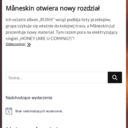
Måneskin otwiera nowy rozdział
Ich ostatni album „RUSH!” wciąż podbija listy przebojów,
grupa szykuje się właśnie do kolejnej trasy, a Måneskin już
prezentuje nowy materiał. Tym razem pora na elektryzujący
singiel „HONEY (ARE U COMING?)”!
Måneskin
Zobacz więcej
otwiera
nowy
rozdział
Szukaj...
Nadchodzące wydarzenia
Brak nadchodzących wydarzenia.
P
o
w
i