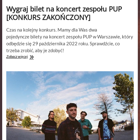
Wygraj bilet na koncert zespołu PUP
[KONKURS ZAKOŃCZONY]
Czas na kolejny konkurs. Mamy dla Was dwa
pojedyncze bilety na koncert zespołu PUP w Warszawie, który
odbędzie się 29 października 2022 roku. Sprawdźcie, co
trzeba zrobić, aby je zdobyć!
Wygraj
Zobacz więcej
bilet
na
koncert
zespołu
PUP
[KONKURS
ZAKOŃCZONY]