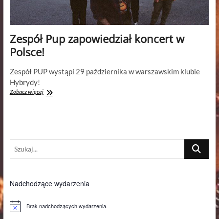
Zespół Pup zapowiedział koncert w
Polsce!
Zespół PUP wystąpi 29 października w warszawskim klubie
Hybrydy!
Zespół
Zobacz więcej
Pup
zapowiedział
koncert
w
Polsce!
Szukaj...
Nadchodzące wydarzenia
Brak nadchodzących wydarzenia.
P
o