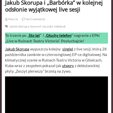
Jakub Skorupa i „Barbórka” w kolejnej
odsłonie wyjątkowej live sesji
Marcin
No Comments
jakub skorupa
koncert
muzyka
teledysk
To trzecie po „
Sto lat
” i „
Głuchy telefon
” nagranie z EPki
„Live w Ruinach Teatru Victoria”. Posłuchajcie!
Jakub Skorupa
wypuszcza kolejny
singiel
z live sesji, którą 28
października zamknie w czterosinglowej EP-ce digitalowej. Na
klimatycznej scenie w Ruinach Teatru Victoria w Gliwicach,
Kuba wraz z zespołem pokazał jak
utwory
z debiutanckiej
płyty „Zeszyt pierwszy” brzmią na żywo.