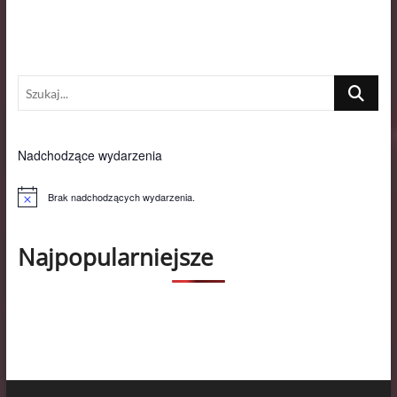
Szukaj...
Nadchodzące wydarzenia
Brak nadchodzących wydarzenia.
P
o
w
i
Najpopularniejsze
a
d
o
m
i
e
n
i
e