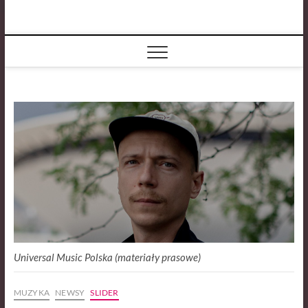
Skip
Bands Can
to
O MUZYCE LUBIMY MÓWIĆ
GŁOŚNO!
content
Talk!
Universal Music Polska (materiały prasowe)
MUZYKA
NEWSY
SLIDER