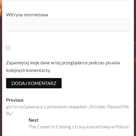
Witryna internetowa
Zapamiętaj moje dane w tej przeglądarce podczas pisania
kolejnych komentarzy.
Nawigacja
Previous
Previous
post:
girl in red powraca z jesiennym sequelem „October Passed Me
wpisu
By”
Next
Next
post:
The Comet Is Coming z trasą koncertową w Polsce!