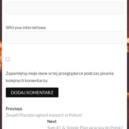
Witryna internetowa
Zapamiętaj moje dane w tej przeglądarce podczas pisania
kolejnych komentarzy.
Nawigacja
Previous
Previous
post:
Zespół Placebo ogłosił koncert w Polsce!
wpisu
Next
Next
post:
Sum 41 & Simple Plan wracają do Polski!