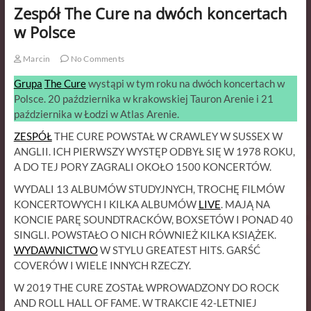
Zespół The Cure na dwóch koncertach
w Polsce
Marcin
No Comments
Grupa
The Cure
wystąpi w tym roku na dwóch koncertach w
Polsce. 20 października w krakowskiej Tauron Arenie i 21
października w Łodzi w Atlas Arenie.
ZESPÓŁ
THE CURE POWSTAŁ W CRAWLEY W SUSSEX W
ANGLII. ICH PIERWSZY WYSTĘP ODBYŁ SIĘ W 1978 ROKU,
A DO TEJ PORY ZAGRALI OKOŁO 1500 KONCERTÓW.
WYDALI 13 ALBUMÓW STUDYJNYCH, TROCHĘ FILMÓW
KONCERTOWYCH I KILKA ALBUMÓW
LIVE
. MAJĄ NA
KONCIE PARĘ SOUNDTRACKÓW, BOXSETÓW I PONAD 40
SINGLI. POWSTAŁO O NICH RÓWNIEŻ KILKA KSIĄŻEK.
WYDAWNICTWO
W STYLU GREATEST HITS. GARŚĆ
COVERÓW I WIELE INNYCH RZECZY.
W 2019 THE CURE ZOSTAŁ WPROWADZONY DO ROCK
AND ROLL HALL OF FAME. W TRAKCIE 42-LETNIEJ