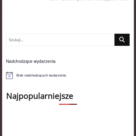
Szukaj...
Nadchodzące wydarzenia
Brak nadchodzących wydarzenia.
P
o
w
i
Najpopularniejsze
a
d
o
m
i
e
n
i
e